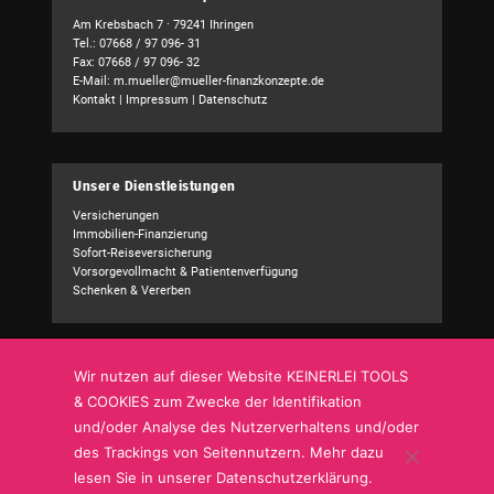
Am Krebsbach 7 · 79241 Ihringen
Tel.: 07668 / 97 096- 31
Fax: 07668 / 97 096- 32
E-Mail:
m.mueller@mueller-finanzkonzepte.de
Kontakt
|
Impressum
|
Datenschutz
Unsere Dienstleistungen
Versicherungen
Immobilien-Finanzierung
Sofort-Reiseversicherung
Vorsorgevollmacht & Patientenverfügung
Schenken & Vererben
Wir nutzen auf dieser Website KEINERLEI TOOLS
Kundencenter
& COOKIES zum Zwecke der Identifikation
Schadensmeldung
und/oder Analyse des Nutzerverhaltens und/oder
Adressänderung
Bankverbindung
des Trackings von Seitennutzern. Mehr dazu
Sonstige Mitteilung
lesen Sie in unserer Datenschutzerklärung.