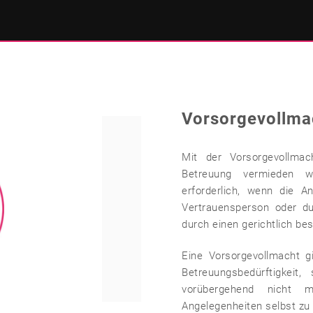
Vorsorgevollma
Mit der Vorsorgevollmac
Betreuung vermieden w
erforderlich, wenn die A
Vertrauensperson oder d
durch einen gerichtlich be
Eine Vorsorgevollmacht gi
Betreuungsbedürftigkei
vorübergehend nicht 
Angelegenheiten selbst zu 