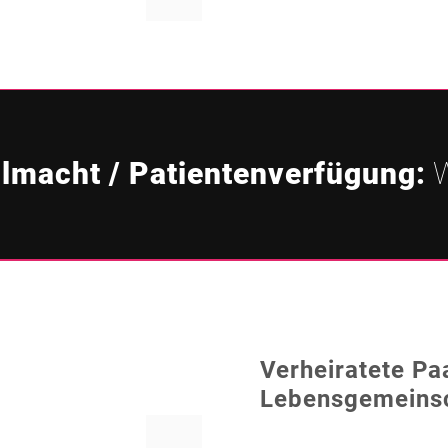
lmacht / Patientenverfügung:
W
Verheiratete Pa
Lebensgemeinsc