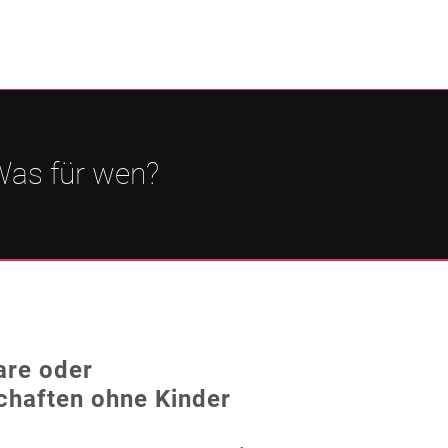
as für wen?
are oder
haften ohne Kinder