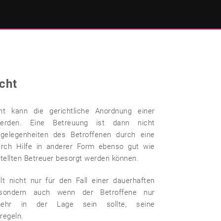
cht
ht kann die gerichtliche Anordnung einer
erden. Eine Betreuung ist dann nicht
ngelegenheiten des Betroffenen durch eine
urch Hilfe in anderer Form ebenso gut wie
stellten Betreuer besorgt werden können.
lt nicht nur für den Fall einer dauerhaften
t, sondern auch wenn der Betroffene nur
mehr in der Lage sein sollte, seine
regeln.