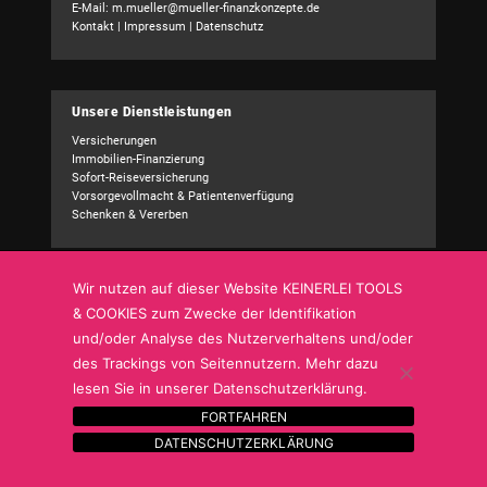
E-Mail:
m.mueller@mueller-finanzkonzepte.de
Kontakt
|
Impressum
|
Datenschutz
Unsere Dienstleistungen
Versicherungen
Immobilien-Finanzierung
Sofort-Reiseversicherung
Vorsorgevollmacht & Patientenverfügung
Schenken & Vererben
Wir nutzen auf dieser Website KEINERLEI TOOLS
Kundencenter
& COOKIES zum Zwecke der Identifikation
Schadensmeldung
und/oder Analyse des Nutzerverhaltens und/oder
Adressänderung
des Trackings von Seitennutzern. Mehr dazu
Bankverbindung
Sonstige Mitteilung
lesen Sie in unserer Datenschutzerklärung.
FORTFAHREN
DATENSCHUTZERKLÄRUNG