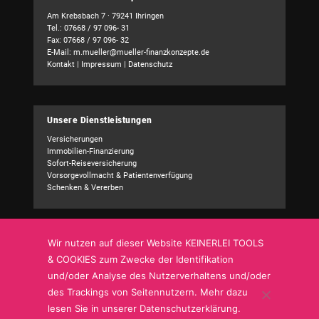
Am Krebsbach 7 · 79241 Ihringen
Tel.: 07668 / 97 096- 31
Fax: 07668 / 97 096- 32
E-Mail:
m.mueller@mueller-finanzkonzepte.de
Kontakt
|
Impressum
|
Datenschutz
Unsere Dienstleistungen
Versicherungen
Immobilien-Finanzierung
Sofort-Reiseversicherung
Vorsorgevollmacht & Patientenverfügung
Schenken & Vererben
Wir nutzen auf dieser Website KEINERLEI TOOLS
Kundencenter
& COOKIES zum Zwecke der Identifikation
Schadensmeldung
und/oder Analyse des Nutzerverhaltens und/oder
Adressänderung
Bankverbindung
des Trackings von Seitennutzern. Mehr dazu
Sonstige Mitteilung
lesen Sie in unserer Datenschutzerklärung.