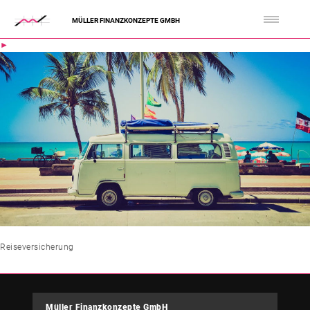
MÜLLER FINANZKONZEPTE GMBH
Reiseversicherung
Müller Finanzkonzepte GmbH