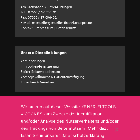
Am Krebsbach 7 · 79241 Ihringen
Tel.: 07668 / 97 096- 31
Fax: 07668 / 97 096- 32
E-Mail:
m.mueller@mueller-finanzkonzepte.de
Kontakt
|
Impressum
|
Datenschutz
Unsere Dienstleistungen
Versicherungen
Immobilien-Finanzierung
Sofort-Reiseversicherung
Vorsorgevollmacht & Patientenverfügung
Schenken & Vererben
Wir nutzen auf dieser Website KEINERLEI TOOLS
Kundencenter
& COOKIES zum Zwecke der Identifikation
Schadensmeldung
und/oder Analyse des Nutzerverhaltens und/oder
Adressänderung
Bankverbindung
des Trackings von Seitennutzern. Mehr dazu
Sonstige Mitteilung
lesen Sie in unserer Datenschutzerklärung.