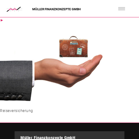
MÜLLER FINANZKONZEPTE GMBH
Reiseversicherung
Müller Finanzkonzepte GmbH