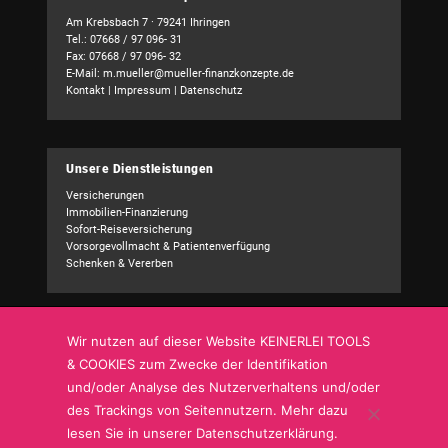
Am Krebsbach 7 · 79241 Ihringen
Tel.: 07668 / 97 096- 31
Fax: 07668 / 97 096- 32
E-Mail:
m.mueller@mueller-finanzkonzepte.de
Kontakt
|
Impressum
|
Datenschutz
Unsere Dienstleistungen
Versicherungen
Immobilien-Finanzierung
Sofort-Reiseversicherung
Vorsorgevollmacht & Patientenverfügung
Schenken & Vererben
Wir nutzen auf dieser Website KEINERLEI TOOLS
Kundencenter
& COOKIES zum Zwecke der Identifikation
Schadensmeldung
und/oder Analyse des Nutzerverhaltens und/oder
Adressänderung
Bankverbindung
des Trackings von Seitennutzern. Mehr dazu
Sonstige Mitteilung
lesen Sie in unserer Datenschutzerklärung.