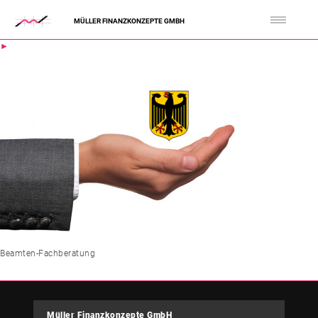
MÜLLER FINANZKONZEPTE GMBH
Beamten-Fachberatung
Müller Finanzkonzepte GmbH